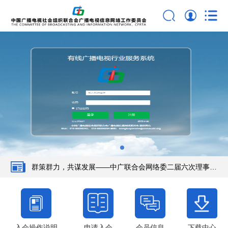
第三届全国有线广播电视机线员职业技能竞赛决赛正式开幕
中广联合会网络委召开第二届理事会第六次会议
中广联合会网络委召开第二届理事会第六次会议广电网络运
营分组会议
群策群力，共谋发展——中广联合会网络委二届六次理事会
广电工程业务分组会议在榕召开
中国广电联合会网络委获第四批中央和国家机关 “四强” 党
支部荣誉称号
中国广电联合会广播电视信息网络委员会荣获第二届“寻乌
入会操作说明
申请入会
会员信息
下载中心