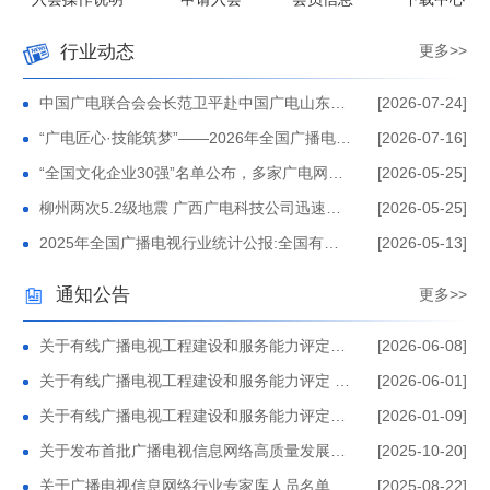
杯” 全国广播电视和网络视听行业职工调研能力 竞赛活动三
探寻历史脉络 感悟民族团结伟力 中国广电联合会网络委党
行业动态
更多>>
等奖
支部赴民族文化宫“铸牢中华民族共同体意识文物古籍展”开
中国广电联合会广播电视信息网络委员会党支部荣获 第四
展主题党日活动
批中央和国家机关“四强”党支部称号
刘文岚：用广电网络公共服务深层次改革赋能国家文化专网
中国广电联合会会长范卫平赴中国广电山东网
[2026-07-24]
络公司调研
“广电匠心·技能筑梦”——2026年全国广播电视
[2026-07-16]
建设发展
中广联合会广播电视信息网络工作委员会入会申请操作说明
和网络视听行业广播电视机务员、信息通信营
“全国文化企业30强”名单公布，多家广电网络
[2026-05-25]
业员职业技能竞赛启动仪式在
关于发布《有线广播电视工程建设和服务能力评定工作管理
公司上榜
柳州两次5.2级地震 广西广电科技公司迅速启
[2026-05-25]
动应急抢通工作
办法（试行）》及正式启动相关能力评定工作的公告
《信息通信营业员国家职业标准》初审会在京召开
2025年全国广播电视行业统计公报:全国有线
[2026-05-13]
电视实际用户2.07亿户
中广联合会网络委带队赴江苏有线 开展长三角广电网络一
通知公告
更多>>
体化高质量发展交流
围绕国家乡村振兴战略，统筹广电网络电商业务 ——广电
关于有线广播电视工程建设和服务能力评定结
[2026-06-08]
果的公告（2026年第一批）
网络行业电商业务座谈交流在上海开展
中广联合会广播电视信息网络委员会赴上海市广电网络协会
关于有线广播电视工程建设和服务能力评定 定
[2026-06-01]
期监督结果的公告 （2025年2月评定批次）
关于有线广播电视工程建设和服务能力评定结
[2026-01-09]
调研交流
“国家文化专网建设现场交流会”在苏州顺利召开
果的公告（2025年第三批）
关于发布首批广播电视信息网络高质量发展案
[2025-10-20]
推进团体标准化工作，助力行业高质量发展 ——《有线广
例名单的公告
关于广播电视信息网络行业专家库人员名单的
[2025-08-22]