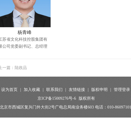
杨青峰
江苏省文化科技控股集团有
限公司党委副书记、总经理
上一篇：陆政品
设为首页
|
加入收藏
|
联系我们
|
友情链接
|
版权申明
|
管理登录
京ICP备15009276号-6
版权所有
北京市西城区复兴门外大街2号广电总局南业务楼603 电话：010-8609710