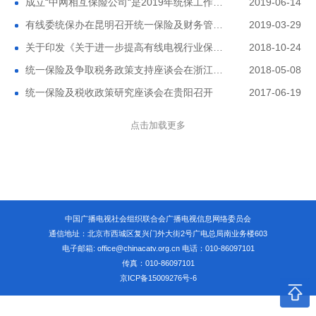
成立“中网相互保险公司“是2019年统保工作的
2019-06-14
首要任务
有线委统保办在昆明召开统一保险及财务管理
2019-03-29
工作座谈会
关于印发《关于进一步提高有线电视行业保险
2018-10-24
工作水平的报告》的通知
统一保险及争取税务政策支持座谈会在浙江杭
2018-05-08
州召开
统一保险及税收政策研究座谈会在贵阳召开
2017-06-19
点击加载更多
中国广播电视社会组织联合会广播电视信息网络委员会
通信地址：北京市西城区复兴门外大街2号广电总局南业务楼603
电子邮箱: office@chinacatv.org.cn 电话：010-86097101
传真：010-86097101
京ICP备15009276号-6