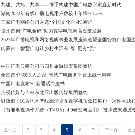
·
共建、共拓、共享——携手构建中国广电数字家庭新时代
·
湖南2022年有线广播电视用户数较上年增长1.2%
·
三家广电网络公司入选“全国文化企业30强”
·
贵州首创“广电金码”助力数字电视网高质量发展
·
2023年广播电视和网络视听事业发展座谈会暨全国智慧广电固边工
·
内蒙古：智慧广电让乡村生活有“智”更有“质”
·
中国广电云南公司与四川旅游投资集团签约
·
全国首个“残疾人之家”智慧广电服务平台上线一周年
·
中国广电发布5G新通话白皮书
·
吉视传媒与吉林东北亚出版传媒集团签约
·
财政部：民族地区有线高清交互数字机顶盒按每户一次性补助10
·
《智能电视操作系统（TVOS）4.0研发与应用》 技术成果通过专家
上一页
2
3
4
5
6
7
下一页
共 2