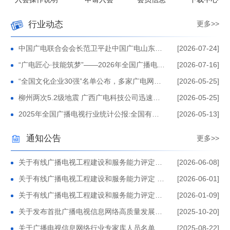
杯” 全国广播电视和网络视听行业职工调研能力 竞赛活动三
探寻历史脉络 感悟民族团结伟力 中国广电联合会网络委党
行业动态
更多>>
等奖
支部赴民族文化宫“铸牢中华民族共同体意识文物古籍展”开
中国广电联合会广播电视信息网络委员会党支部荣获 第四
展主题党日活动
批中央和国家机关“四强”党支部称号
刘文岚：用广电网络公共服务深层次改革赋能国家文化专网
中国广电联合会会长范卫平赴中国广电山东网
[2026-07-24]
络公司调研
“广电匠心·技能筑梦”——2026年全国广播电视
[2026-07-16]
建设发展
中广联合会广播电视信息网络工作委员会入会申请操作说明
和网络视听行业广播电视机务员、信息通信营
“全国文化企业30强”名单公布，多家广电网络
[2026-05-25]
业员职业技能竞赛启动仪式在
公司上榜
关于发布《有线广播电视工程建设和服务能力评定工作管理
柳州两次5.2级地震 广西广电科技公司迅速启
[2026-05-25]
动应急抢通工作
办法（试行）》及正式启动相关能力评定工作的公告
《信息通信营业员国家职业标准》初审会在京召开
2025年全国广播电视行业统计公报:全国有线
[2026-05-13]
电视实际用户2.07亿户
中广联合会网络委带队赴江苏有线 开展长三角广电网络一
通知公告
更多>>
体化高质量发展交流
围绕国家乡村振兴战略，统筹广电网络电商业务 ——广电
关于有线广播电视工程建设和服务能力评定结
[2026-06-08]
果的公告（2026年第一批）
网络行业电商业务座谈交流在上海开展
中广联合会广播电视信息网络委员会赴上海市广电网络协会
关于有线广播电视工程建设和服务能力评定 定
[2026-06-01]
期监督结果的公告 （2025年2月评定批次）
关于有线广播电视工程建设和服务能力评定结
[2026-01-09]
调研交流
“国家文化专网建设现场交流会”在苏州顺利召开
果的公告（2025年第三批）
关于发布首批广播电视信息网络高质量发展案
[2025-10-20]
推进团体标准化工作，助力行业高质量发展 ——《有线广
例名单的公告
关于广播电视信息网络行业专家库人员名单的
[2025-08-22]