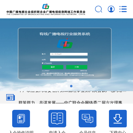
第三届全国有线广播电视机线员职业技能竞赛决赛正式开幕
中广联合会网络委召开第二届理事会第六次会议
中广联合会网络委召开第二届理事会第六次会议广电网络运
营分组会议
群策群力，共谋发展——中广联合会网络委二届六次理事会
广电工程业务分组会议在榕召开
中国广电联合会网络委获第四批中央和国家机关 “四强” 党
支部荣誉称号
中国广电联合会广播电视信息网络委员会荣获第二届“寻乌
入会操作说明
申请入会
会员信息
下载中心